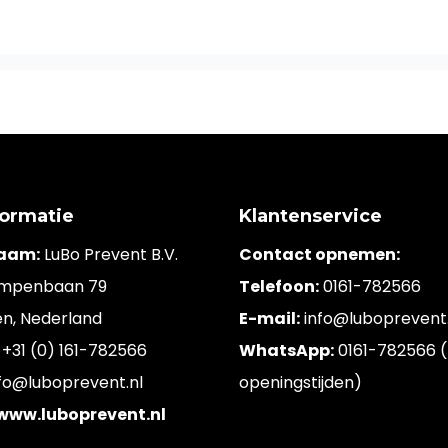
formatie
Klantenservice
naam:
LuBo Prevent B.V.
Contact opnemen:
mpenbaan 79
Telefoon:
0161-782566
en, Nederland
E-mail:
info@luboprevent.
+31 (0) 161-782566
WhatsApp:
0161-782566 (
fo@luboprevent.nl
openingstijden)
 www.luboprevent.nl