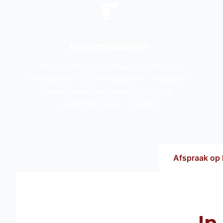
Blusmiddelen
Wij leveren zowel schuim, poeder als
kooldioxide CO2 brandblussers. Wij geven
advies over het meest geschikte
blusmiddel voor uw pand.
Afspraak op l
In