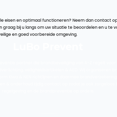
alle eisen en optimaal functioneren? Neem dan contact 
n graag bij u langs om uw situatie te beoordelen en u te
eilige en goed voorbereide omgeving.
LuBo Prevent
eventie partner die brandbeveiliging van A-Z regelt voor 
erlichting, veiligheidsartikelen & AED. Wij organiseren b
form Kiwa & NEN richtlijnen en daarmee brandverzekerin
gen & onderhoud tijdig contact op zodat je ook zorgeloos 
regelgeving en de brandpreventie op orde is.