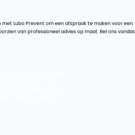
op met Lubo Prevent om een afspraak te maken voor een
 voorzien van professioneel advies op maat. Bel ons vanda
advies, plaatsing, keuring &
randveiligheid voor mkb-
g-proof. Daarnaast nemen wij
blijft voldoen aan wet- en