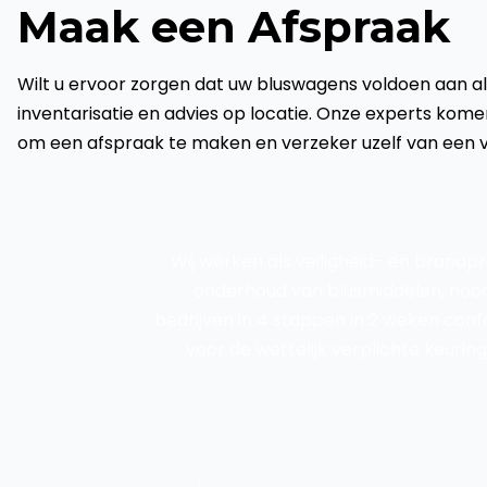
Maak een Afspraak
Wilt u ervoor zorgen dat uw bluswagens voldoen aan 
inventarisatie en advies op locatie. Onze experts kome
om een afspraak te maken en verzeker uzelf van een v
Wij werken als veiligheid- en brandpr
onderhoud van blusmiddelen, noodv
bedrijven in 4 stappen in 2 weken con
voor de wettelijk verplichte keurin