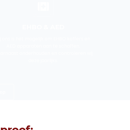
EHBO & AED
ij ons is het mogelijk om EHBO koffers en
AED apparaten aan te schaffen.
arnaast onderhouden en controleren wij
deze jaarlijks.
 op
proof: