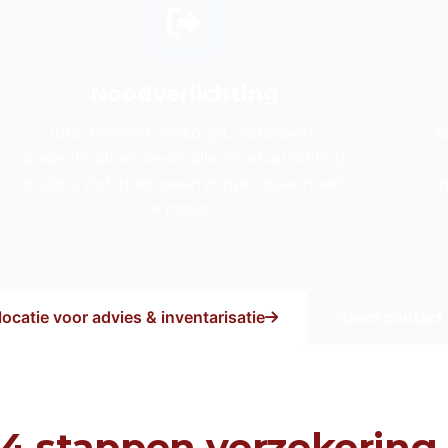
Noodverlichting
LuBo Prevent verkoopt, installeert,
B
onderhoudt en keurt alle noodverlichting
zodat u zich daar geen zorgen over hoeft
Da
te maken.
ocatie voor advies & inventarisatie
Neem contact
 4 stappen verzekering 