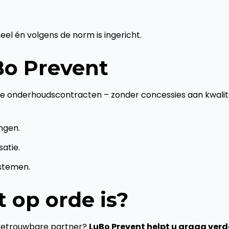
l én volgens de norm is ingericht.
Bo Prevent
de onderhoudscontracten – zonder concessies aan kwalite
ingen.
atie.
ystemen.
 op orde is?
n betrouwbare partner?
LuBo Prevent helpt u graag verd