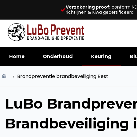
Verzekering proof:
conform NE
richtlijnen & Kiwa gecertificeerd
Home
Onderhoud
Keuring
Bl
Brandpreventie brandbeveiliging Best
LuBo Brandpreven
Brandbeveiliging 