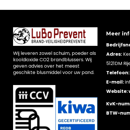
Meer in
Bedrijfs
Wij leveren zowel schuim, poeder als
Adres:
Ke
kooldioxide CO2 brandblussers. Wij
5121DM Rij
geven advies over het meest
geschikte blusmiddel voor uw pand.
Telefoon:
E-mail:
in
Website:
KvK-num
BTW-num