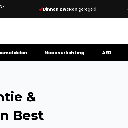
N-
Binnen 2 weken
geregeld
usmiddelen
Noodverlichting
AED
tie &
in Best