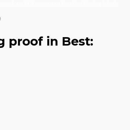
n conform NEN normen en Kiwa Certificering in Best.
 proof in Best: