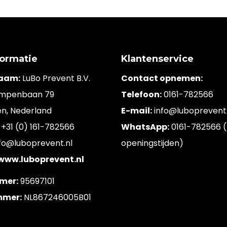
formatie
Klantenservice
naam:
LuBo Prevent B.V.
Contact opnemen:
mpenbaan 79
Telefoon:
0161-782566
en, Nederland
E-mail:
info@luboprevent.
+31 (0) 161-782566
WhatsApp:
0161-782566 (
fo@luboprevent.nl
openingstijden)
 www.luboprevent.nl
mer:
95697101
mer:
NL867246005B01