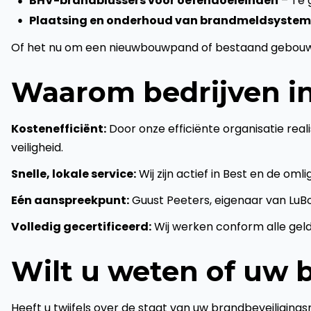
BHV-brandblussers voor oefendoeleinden
– Te 
Plaatsing en onderhoud van brandmeldsyste
Of het nu om een nieuwbouwpand of bestaand gebouw gaa
Waarom bedrijven in
Kostenefficiënt:
Door onze efficiënte organisatie re
veiligheid.
Snelle, lokale service:
Wij zijn actief in Best en de om
Eén aanspreekpunt:
Guust Peeters, eigenaar van LuBo 
Volledig gecertificeerd:
Wij werken conform alle gel
Wilt u weten of uw b
Heeft u twijfels over de staat van uw brandbeveiligin