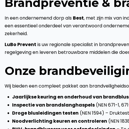
Brandpreventie & br
In een ondernemend dorp als
Best
, met zijn mix van in
een essentieel onderdeel van verantwoord ondernemen. 
zekerheid.
LuBo Prevent
is uw regionale specialist in brandpreve
regelgeving en leveren betrouwbare middelen die doen
Onze brandbeveiligi
Wij bieden een compleet pakket aan brandveiligheidsopl
Jaarlijkse keuring en onderhoud van brandblus
Inspectie van brandslanghaspels
(NEN 671-1, 671
Droge blusleidingen testen
(NEN 1594) – Drukteste
Noodverlichting keuren en controleren
(NEN 1838