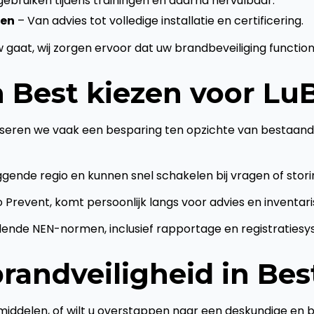
gebruiken tijdens trainingen en daarna hervulbaar.
men
– Van advies tot volledige installatie en certificering.
t, wij zorgen ervoor dat uw brandbeveiliging functionee
 Best kiezen voor Lu
aliseren we vaak een besparing ten opzichte van bestaan
liggende regio en kunnen snel schakelen bij vragen of stor
Prevent, komt persoonlijk langs voor advies en inventaris
dende NEN-normen, inclusief rapportage en registraties
randveiligheid in Best
gsmiddelen, of wilt u overstappen naar een deskundige e