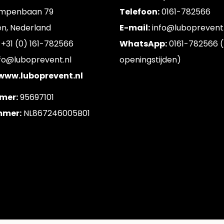
mpenbaan 79
Telefoon:
0161-782566
en, Nederland
E-mail:
info@luboprevent.
+31 (0) 161-782566
WhatsApp:
0161-782566 (
fo@luboprevent.nl
openingstijden)
 www.luboprevent.nl
mer:
95697101
mer:
NL867246005B01