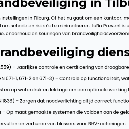
ndbeveiliging in Til
n instellingen in Tilburg. Of het nu gaat om een kantoor, 
om schade en risico’s te minimaliseren. LuBo Prevent is uw
tie, onderhoud en keuringen van brandveiligheidsvoorzien
randbeveiliging dien
559) – Jaarlijkse controle en certificering van draagbar
N 671-1, 671-2 en 671-3) – Controle op functionaliteit, w
sten op waterdruk en lekkage om een optimale werking 
 1838) – Zorgen dat noodverlichting altijd correct functio
s
– Op maat gemaakte systemen die voldoen aan de gel
ervullen en verhuren van blussers voor BHV-oefeningen.