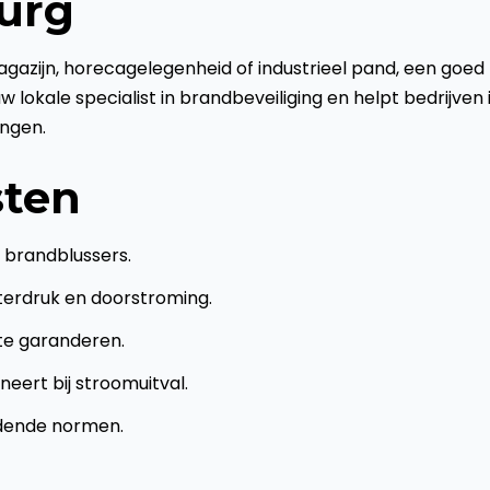
burg
magazijn, horecagelegenheid of industrieel pand, een goed
 lokale specialist in brandbeveiliging en helpt bedrijven 
ingen.
sten
e brandblussers.
aterdruk en doorstroming.
te garanderen.
neert bij stroomuitval.
dende normen.