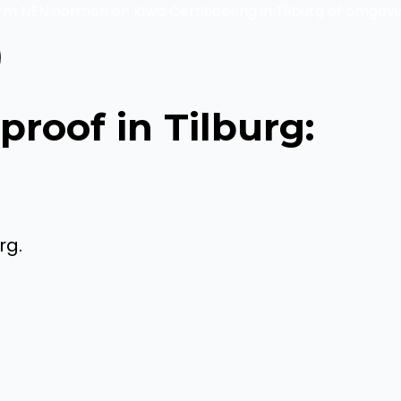
rm NEN normen en Kiwa Certificering in Tilburg of omgevi
proof in Tilburg:
rg.