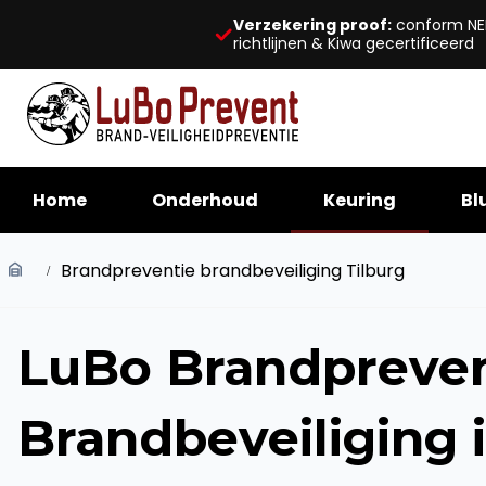
Verzekering proof:
conform NE
richtlijnen & Kiwa gecertificeerd
Home
Onderhoud
Keuring
Bl
Brandpreventie brandbeveiliging Tilburg
LuBo Brandpreven
Brandbeveiliging i