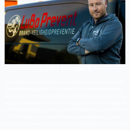
LuBo Prevent
Wij werken als veiligheid- en brandpreventie partner die
brandbeveiliging van A-Z regelt voor advies, plaatsing,
keuring & onderhoud van blusmiddelen, noodverlichting,
veiligheidsartikelen & AED. Wij organiseren brandveiligheid
voor mkb-bedrijven in 4 stappen in 2 weken conform Kiwa &
NEN richtlijnen en daarmee brandverzekering-proof.
Daarnaast nemen wij voor de wettelijk verplichte keuringen