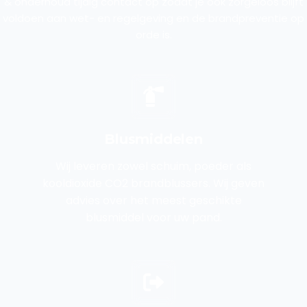
& onderhoud tijdig contact op zodat je ook zorgeloos blijft
voldoen aan wet- en regelgeving en de brandpreventie op
orde is.
Blusmiddelen
Wij leveren zowel schuim, poeder als
kooldioxide CO2 brandblussers. Wij geven
advies over het meest geschikte
blusmiddel voor uw pand.